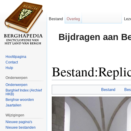
Bestand
Overleg
Lez
Bijdragen aan B
Hoofdpagina
Contact
Bestand:Repli
Hulp
Onderwerpen
Ga naar:
navigatie
,
zoeken
Onderwerpen
Bestand
Bes
Barghief Index (Archief
HKB)
Berghse woorden
Jaartallen
Wijzigingen
Nieuwe pagina's
Nieuwe bestanden