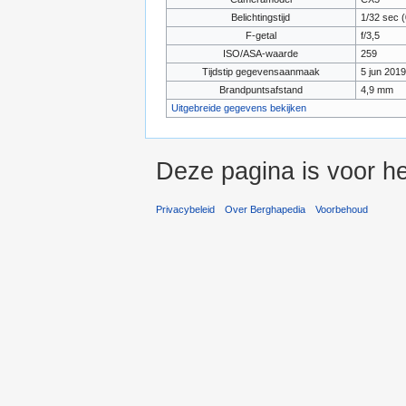
Belichtingstijd
1/32 sec 
F-getal
f/3,5
ISO/ASA-waarde
259
Tijdstip gegevensaanmaak
5 jun 2019
Brandpuntsafstand
4,9 mm
Uitgebreide gegevens bekijken
Deze pagina is voor he
Privacybeleid
Over Berghapedia
Voorbehoud