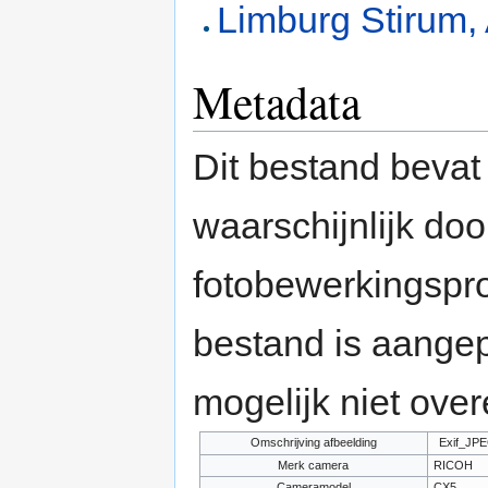
Limburg Stirum,
Metadata
Dit bestand bevat
waarschijnlijk do
fotobewerkingspr
bestand is aange
mogelijk niet ove
Omschrijving afbeelding
Exif_JP
Merk camera
RICOH
Cameramodel
CX5