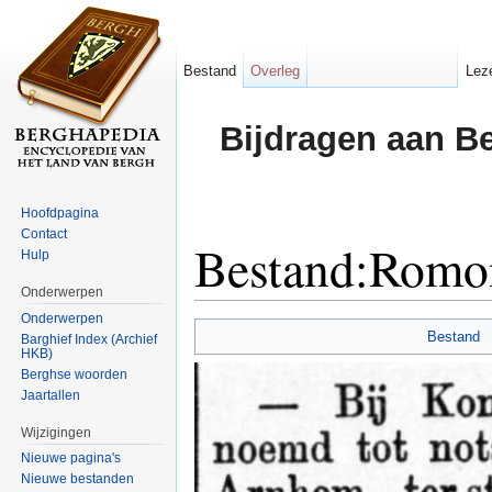
Bestand
Overleg
Lez
Bijdragen aan B
Hoofdpagina
Contact
Bestand:Romo
Hulp
Onderwerpen
Ga naar:
navigatie
,
zoeken
Onderwerpen
Bestand
Barghief Index (Archief
HKB)
Berghse woorden
Jaartallen
Wijzigingen
Nieuwe pagina's
Nieuwe bestanden