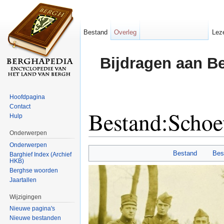
Bestand
Overleg
Lez
Bijdragen aan B
Hoofdpagina
Contact
Bestand:Schoev
Hulp
Onderwerpen
Ga naar:
navigatie
,
zoeken
Onderwerpen
Bestand
Bes
Barghief Index (Archief
HKB)
Berghse woorden
Jaartallen
Wijzigingen
Nieuwe pagina's
Nieuwe bestanden