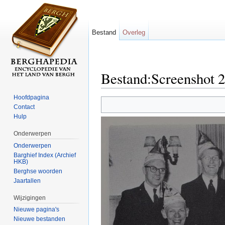
Bestand
Overleg
Bestand:Screenshot 
Ga naar:
navigatie
,
zoeken
Hoofdpagina
Contact
Hulp
Onderwerpen
Onderwerpen
Barghief Index (Archief
HKB)
Berghse woorden
Jaartallen
Wijzigingen
Nieuwe pagina's
Nieuwe bestanden