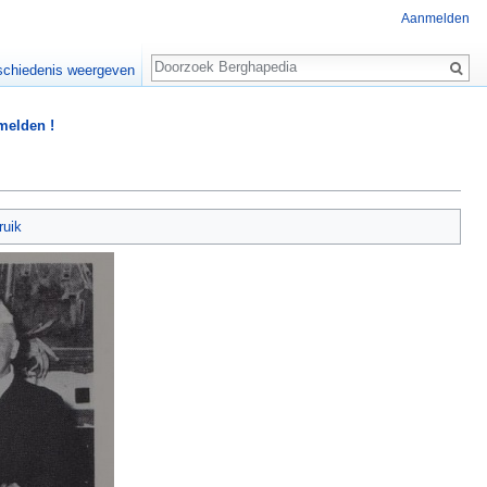
Aanmelden
Zoeken
chiedenis weergeven
 melden !
ruik