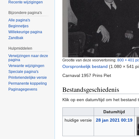
Recente wijzigingen
Bijzondere pagina's
Alle pagina's
Beginnetjes
Willekeurige pagina
Zandbak
Hulpmiddelen
Verwijzingen naar deze
pagina
Grootte van deze voorvertoning:
800 × 401 pi
Verwante wijzigingen
Oorspronkelijk bestand
‎
(1.080 × 541 p
Speciale pagina's
Carnaval 1957 Prins Piet
Printvriendelijke versie
Permanente koppeling
Bestandsgeschiedenis
Paginagegevens
Klik op een datum/tijd om het bestand t
Datum/tijd
huidige versie
28 jan 2021 00:19