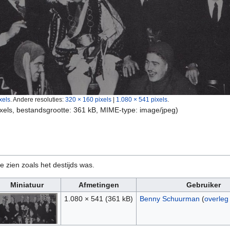
xels
.
Andere resoluties:
320 × 160 pixels
|
1.080 × 541 pixels
.
ixels, bestandsgrootte: 361 kB, MIME-type:
image/jpeg
)
e zien zoals het destijds was.
Miniatuur
Afmetingen
Gebruiker
1.080 × 541
(361 kB)
Benny Schuurman
(
overleg