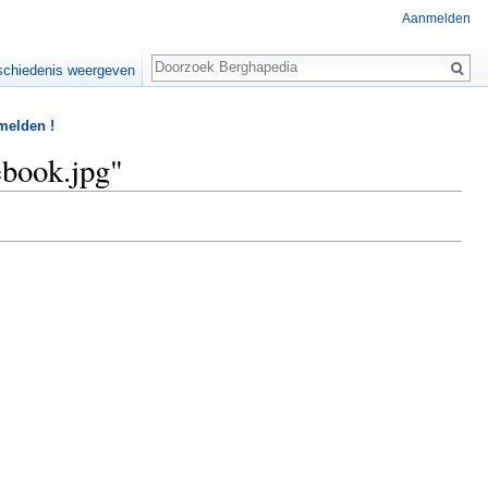
Aanmelden
Zoeken
chiedenis weergeven
 melden !
ebook.jpg"