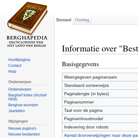
Bestand
Overleg
Informatie over "Be
Ga naar:
navigatie
,
zoeken
Hoofdpagina
Basisgegevens
Contact
Hulp
Weergegeven paginanaam
Onderwerpen
Standaard sorteerwijze
Onderwerpen
Paginalengte (in bytes)
Barghief Index (Archief
HKB)
Paginanummer
Berghse woorden
Taal voor de pagina
Jaartallen
Paginainhoudmodel
Wijzigingen
Indexering door robots
Nieuwe pagina's
Nieuwe bestanden
Aantal doorverwijzingen naar deze pa