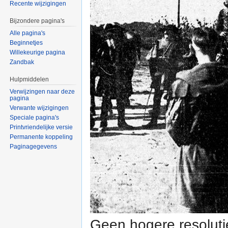
Recente wijzigingen
Bijzondere pagina's
Alle pagina's
Beginnetjes
Willekeurige pagina
Zandbak
Hulpmiddelen
Verwijzingen naar deze
pagina
Verwante wijzigingen
Speciale pagina's
Printvriendelijke versie
Permanente koppeling
Paginagegevens
Geen hogere resoluti