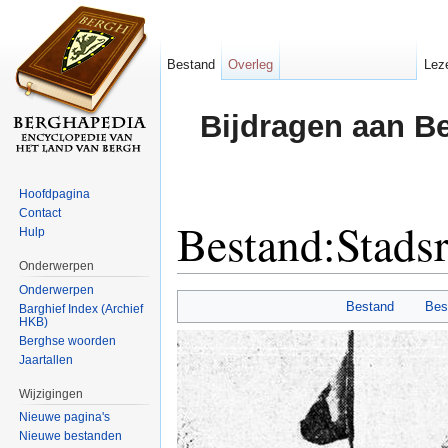
Bestand
Overleg
Lez
Bijdragen aan B
Hoofdpagina
Contact
Bestand:Stads
Hulp
Onderwerpen
Ga naar:
navigatie
,
zoeken
Onderwerpen
Bestand
Bes
Barghief Index (Archief
HKB)
Berghse woorden
Jaartallen
Wijzigingen
Nieuwe pagina's
Nieuwe bestanden