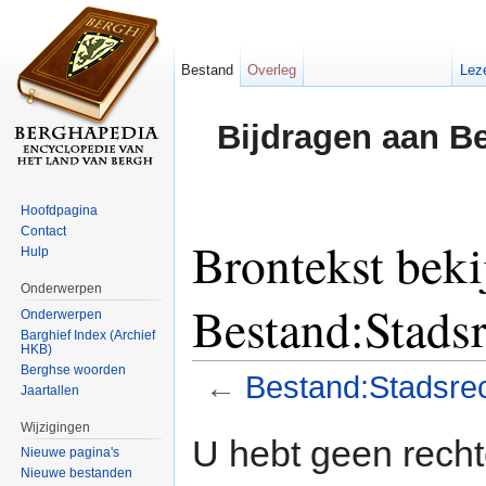
Bestand
Overleg
Lez
Bijdragen aan B
Hoofdpagina
Contact
Brontekst beki
Hulp
Onderwerpen
Bestand:Stads
Onderwerpen
Barghief Index (Archief
HKB)
Berghse woorden
←
Bestand:Stadsre
Jaartallen
Ga naar:
navigatie
,
zoeken
Wijzigingen
U hebt geen rech
Nieuwe pagina's
Nieuwe bestanden