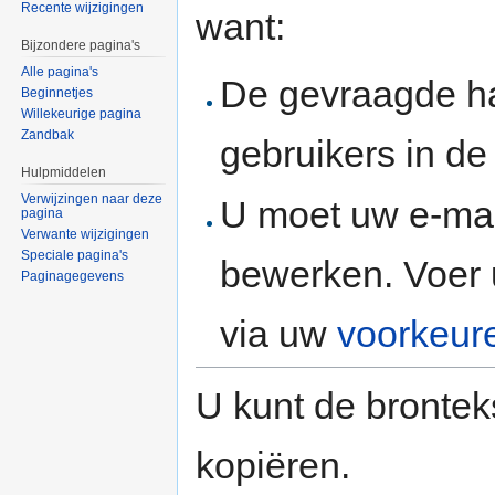
Recente wijzigingen
want:
Bijzondere pagina's
Alle pagina's
De gevraagde h
Beginnetjes
Willekeurige pagina
Zandbak
gebruikers in d
Hulpmiddelen
Verwijzingen naar deze
U moet uw e-mai
pagina
Verwante wijzigingen
Speciale pagina's
bewerken. Voer 
Paginagegevens
via uw
voorkeur
U kunt de brontek
kopiëren.