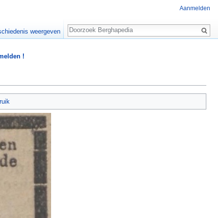
Aanmelden
Zoeken
chiedenis weergeven
 melden !
ruik