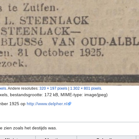
xels
.
Andere resoluties:
320 × 197 pixels
|
1.302 × 801 pixels
.
ixels, bestandsgrootte: 172 kB, MIME-type:
image/jpeg
)
ember 1925 op
http://www.delpher.nl
e zien zoals het destijds was.