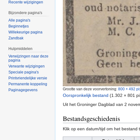
Recente wijzigingen
Bijzondere pagina's
Alle pagina's
Beginnetjes
Willekeurige pagina
Zandbak
Hulpmiddelen
Verwijzingen naar deze
pagina
Verwante wijzigingen
Speciale pagina's
Printvriendelijke versie
Permanente koppeling
Grootte van deze voorvertoning:
800 × 492 pi
Paginagegevens
Oorspronkelijk bestand
‎
(1.302 × 801 p
Uit het Groninger Dagblad van 2 nov
Bestandsgeschiedenis
Klik op een datum/tijd om het bestand t