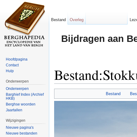
Bestand
Overleg
Lez
Bijdragen aan B
Hoofdpagina
Contact
Bestand:Stokk
Hulp
Onderwerpen
Ga naar:
navigatie
,
zoeken
Onderwerpen
Bestand
Bes
Barghief Index (Archief
HKB)
Berghse woorden
Jaartallen
Wijzigingen
Nieuwe pagina's
Nieuwe bestanden