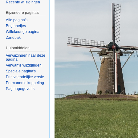
Recente wijzigingen
Bijzondere pagina's
Alle pagina's
Beginnetjes
Willekeurige pagina
Zandbak
Hulpmiddelen
Verwijzingen naar deze
pagina
Verwante wijzigingen
Speciale pagina's
Printvriendelijke versie
Permanente koppeling
Paginagegevens