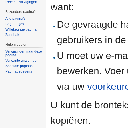
Recente wijzigingen
want:
Bijzondere pagina's
Alle pagina's
De gevraagde h
Beginnetjes
Willekeurige pagina
Zandbak
gebruikers in d
Hulpmiddelen
Verwijzingen naar deze
U moet uw e-mai
pagina
Verwante wijzigingen
Speciale pagina's
bewerken. Voer 
Paginagegevens
via uw
voorkeur
U kunt de brontek
kopiëren.