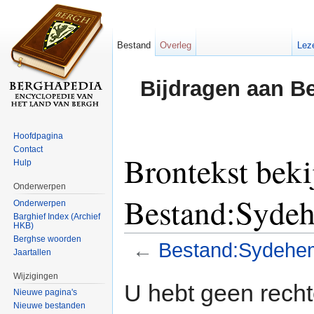
Bestand
Overleg
Lez
Bijdragen aan B
Hoofdpagina
Contact
Brontekst beki
Hulp
Onderwerpen
Bestand:Sydeh
Onderwerpen
Barghief Index (Archief
HKB)
Berghse woorden
←
Bestand:Sydehem
Jaartallen
Ga naar:
navigatie
,
zoeken
Wijzigingen
U hebt geen rech
Nieuwe pagina's
Nieuwe bestanden