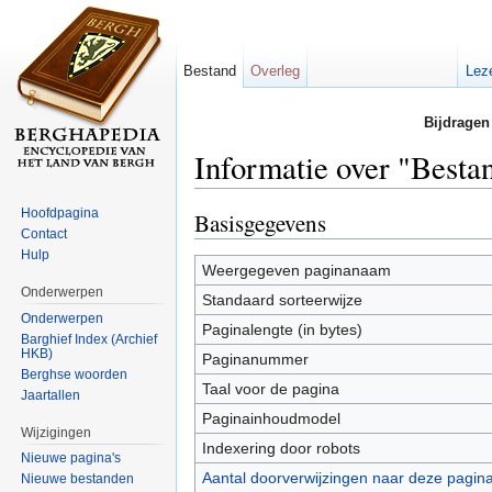
Bestand
Overleg
Lez
Bijdragen
Informatie over "Best
Ga naar:
navigatie
,
zoeken
Hoofdpagina
Basisgegevens
Contact
Hulp
Weergegeven paginanaam
Onderwerpen
Standaard sorteerwijze
Onderwerpen
Paginalengte (in bytes)
Barghief Index (Archief
HKB)
Paginanummer
Berghse woorden
Taal voor de pagina
Jaartallen
Paginainhoudmodel
Wijzigingen
Indexering door robots
Nieuwe pagina's
Aantal doorverwijzingen naar deze pagin
Nieuwe bestanden