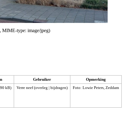
kB, MIME-type:
image/jpeg
)
n
Gebruiker
Opmerking
590 kB)
Verre neef
(
overleg
|
bijdragen
)
Foto: Lowie Peters, Zeddam