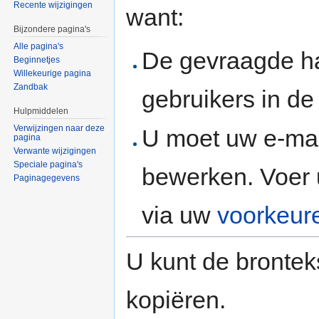
Recente wijzigingen
want:
Bijzondere pagina's
Alle pagina's
De gevraagde h
Beginnetjes
Willekeurige pagina
Zandbak
gebruikers in d
Hulpmiddelen
Verwijzingen naar deze
U moet uw e-mai
pagina
Verwante wijzigingen
Speciale pagina's
bewerken. Voer 
Paginagegevens
via uw
voorkeur
U kunt de brontek
kopiëren.