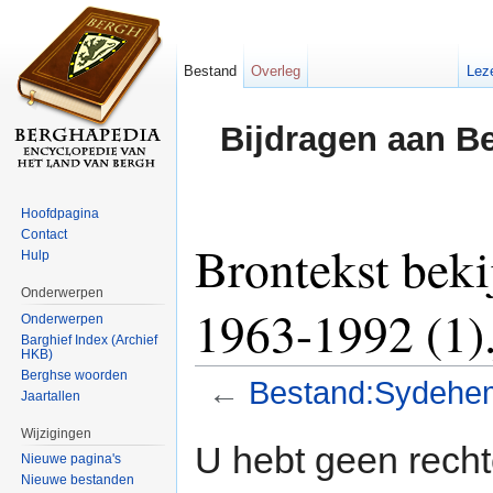
Bestand
Overleg
Lez
Bijdragen aan B
Hoofdpagina
Contact
Brontekst bek
Hulp
Onderwerpen
1963-1992 (1)
Onderwerpen
Barghief Index (Archief
HKB)
Berghse woorden
←
Bestand:Sydehem
Jaartallen
Ga naar:
navigatie
,
zoeken
Wijzigingen
U hebt geen rech
Nieuwe pagina's
Nieuwe bestanden