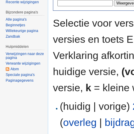
Recente wijzigingen
Bijzondere pagina's
Selectie voor vers
Alle pagina's
Beginnetjes
Willekeurige pagina
versies en toets
Zandbak
Hulpmiddelen
Verklaring afkort
Verwijzingen naar deze
pagina
Verwante wijzigingen
huidige versie,
(v
Atom
Speciale pagina's
Paginagegevens
versie,
k
= kleine 
(huidig | vorige)
(
overleg
|
bijdra