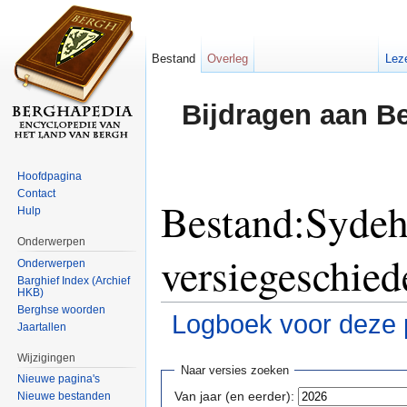
Bestand
Overleg
Lez
Bijdragen aan B
Hoofdpagina
Contact
Bestand:Sydeh
Hulp
Onderwerpen
versiegeschied
Onderwerpen
Barghief Index (Archief
HKB)
Berghse woorden
Logboek voor deze 
Jaartallen
Ga naar:
navigatie
,
zoeken
Wijzigingen
Naar versies zoeken
Nieuwe pagina's
Van jaar (en eerder):
Nieuwe bestanden