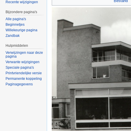
Bestand
Recente wijzigingen
Bijzondere pagina's
Alle pagina's
Beginnetjes
Willekeurige pagina
Zandbak
Hulpmiddelen
Verwijzingen naar deze
pagina
Verwante wijzigingen
Speciale pagina's
Printvriendelijke versie
Permanente koppeling
Paginagegevens