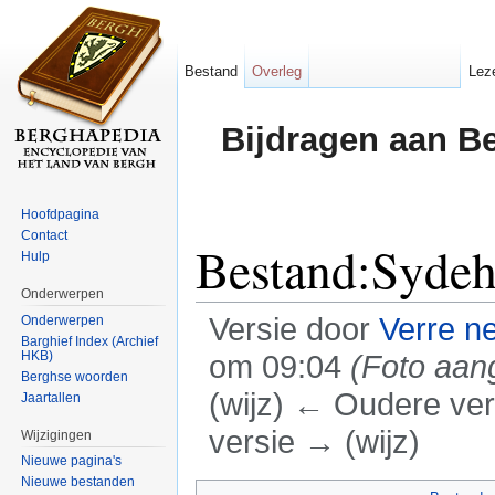
Bestand
Overleg
Lez
Bijdragen aan B
Hoofdpagina
Contact
Bestand:Sydeh
Hulp
Onderwerpen
Versie door
Verre n
Onderwerpen
Barghief Index (Archief
HKB)
om 09:04
(Foto aan
Berghse woorden
(wijz) ← Oudere vers
Jaartallen
versie → (wijz)
Wijzigingen
Nieuwe pagina's
Ga naar:
navigatie
,
zoeken
Nieuwe bestanden