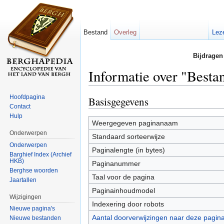
Bestand
Overleg
Lez
Bijdragen
Informatie over "Besta
Ga naar:
navigatie
,
zoeken
Hoofdpagina
Basisgegevens
Contact
Hulp
Weergegeven paginanaam
Onderwerpen
Standaard sorteerwijze
Onderwerpen
Paginalengte (in bytes)
Barghief Index (Archief
HKB)
Paginanummer
Berghse woorden
Taal voor de pagina
Jaartallen
Paginainhoudmodel
Wijzigingen
Indexering door robots
Nieuwe pagina's
Aantal doorverwijzingen naar deze pagin
Nieuwe bestanden