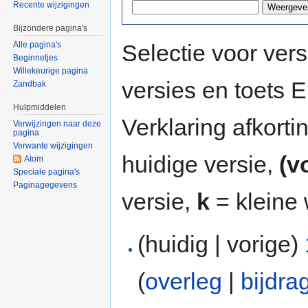
Recente wijzigingen
Bijzondere pagina's
Selectie voor vers
Alle pagina's
Beginnetjes
Willekeurige pagina
versies en toets
Zandbak
Hulpmiddelen
Verklaring afkort
Verwijzingen naar deze
pagina
Verwante wijzigingen
huidige versie,
(v
Atom
Speciale pagina's
Paginagegevens
versie,
k
= kleine 
(huidig | vorige)
(
overleg
|
bijdra