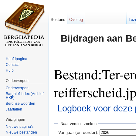
Bestand
Overleg
Lez
Bijdragen aan B
Hoofdpagina
Contact
Bestand:Ter-e
Hulp
Onderwerpen
reifferscheid.j
Onderwerpen
Barghief Index (Archief
HKB)
Berghse woorden
Logboek voor deze 
Jaartallen
Ga naar:
navigatie
,
zoeken
Wijzigingen
Naar versies zoeken
Nieuwe pagina's
Van jaar (en eerder):
Nieuwe bestanden