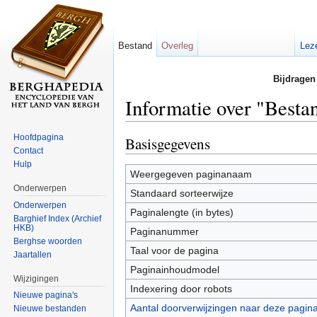
Bestand
Overleg
Lez
Bijdragen
Informatie over "Bestan
Ga naar:
navigatie
,
zoeken
Hoofdpagina
Basisgegevens
Contact
Hulp
Weergegeven paginanaam
Onderwerpen
Standaard sorteerwijze
Onderwerpen
Paginalengte (in bytes)
Barghief Index (Archief
HKB)
Paginanummer
Berghse woorden
Taal voor de pagina
Jaartallen
Paginainhoudmodel
Wijzigingen
Indexering door robots
Nieuwe pagina's
Aantal doorverwijzingen naar deze pagin
Nieuwe bestanden