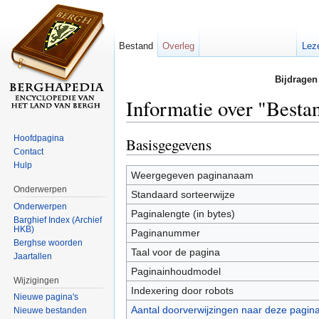
Bestand
Overleg
Lez
Bijdragen
Informatie over "Bestan
Ga naar:
navigatie
,
zoeken
Hoofdpagina
Basisgegevens
Contact
Hulp
Weergegeven paginanaam
Onderwerpen
Standaard sorteerwijze
Onderwerpen
Paginalengte (in bytes)
Barghief Index (Archief
HKB)
Paginanummer
Berghse woorden
Taal voor de pagina
Jaartallen
Paginainhoudmodel
Wijzigingen
Indexering door robots
Nieuwe pagina's
Aantal doorverwijzingen naar deze pagin
Nieuwe bestanden