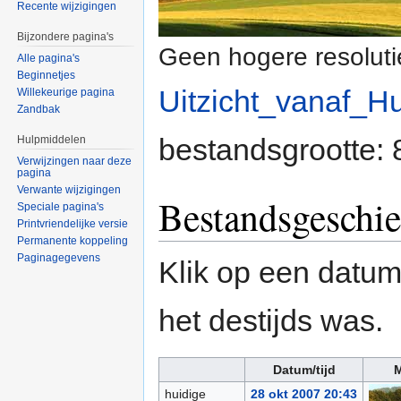
Recente wijzigingen
Bijzondere pagina's
Geen hogere resoluti
Alle pagina's
Beginnetjes
Uitzicht_vanaf_H
Willekeurige pagina
Zandbak
bestandsgrootte:
Hulpmiddelen
Verwijzingen naar deze
pagina
Verwante wijzigingen
Bestandsgeschie
Speciale pagina's
Printvriendelijke versie
Permanente koppeling
Paginagegevens
Klik op een datum/
het destijds was.
Datum/tijd
M
huidige
28 okt 2007 20:43