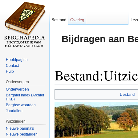
Bestand
Overleg
Lez
Bijdragen aan B
Hoofdpagina
Contact
Bestand:Uitzic
Hulp
Onderwerpen
Ga naar:
navigatie
,
zoeken
Onderwerpen
Bestand
Barghief Index (Archief
HKB)
Berghse woorden
Jaartallen
Wijzigingen
Nieuwe pagina's
Nieuwe bestanden