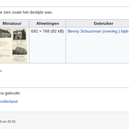
e zien zoals het destijds was.
Miniatuur
Afmetingen
Gebruiker
692 × 768
(82 kB)
Benny Schuurman
(
overleg
|
bijd
n.
na gebruikt:
ntferland
08 om 20:33.