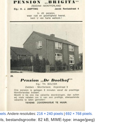
xels
.
Andere resoluties:
216 × 240 pixels
|
692 × 768 pixels
.
els, bestandsgrootte: 82 kB, MIME-type:
image/jpeg
)