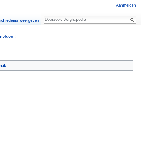
Aanmelden
Zoeken
chiedenis weergeven
 melden !
ruik