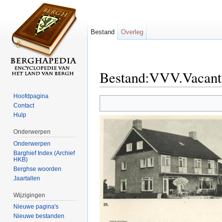
Bestand
Overleg
Bestand:VVV.Vacant
Ga naar:
navigatie
,
zoeken
Hoofdpagina
Contact
Hulp
Onderwerpen
Onderwerpen
Barghief Index (Archief
HKB)
Berghse woorden
Jaartallen
Wijzigingen
Nieuwe pagina's
Nieuwe bestanden