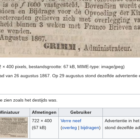
2 × 400 pixels, bestandsgrootte: 67 kB, MIME-type:
image/jpeg
)
ad van 26 augustus 1867. Op 29 augustus stond dezelfde advertentie e
e zien zoals het destijds was.
Miniatuur
Afmetingen
Gebruiker
722 × 400
Verre neef
Advertentie in h
(67 kB)
(
overleg
|
bijdragen
)
stond dezelfde ad