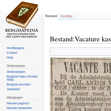
Bestand
Overleg
Bestand:Vacature kas
Ga naar:
navigatie
,
zoeken
Hoofdpagina
Contact
Hulp
Onderwerpen
Onderwerpen
Barghief Index (Archief
HKB)
Berghse woorden
Jaartallen
Wijzigingen
Nieuwe pagina's
Nieuwe bestanden