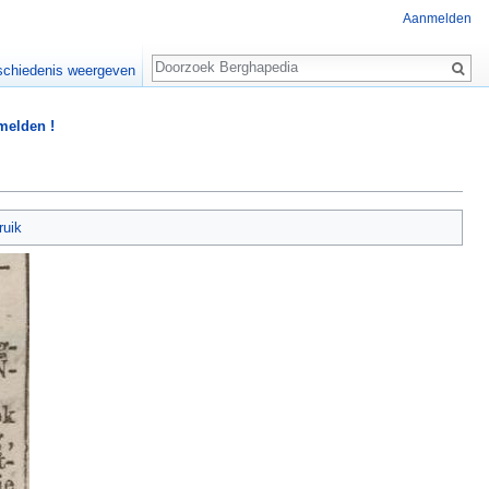
Aanmelden
Zoeken
chiedenis weergeven
 melden !
ruik