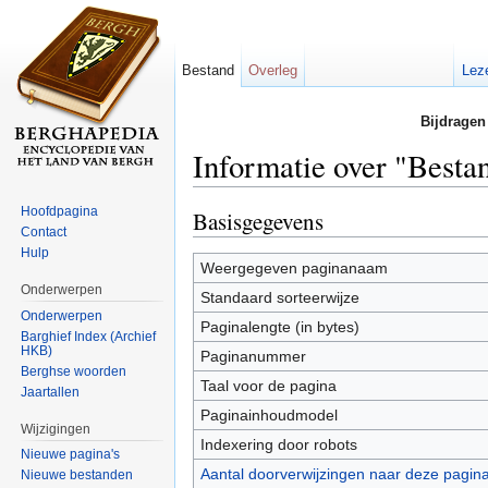
Bestand
Overleg
Lez
Bijdragen
Informatie over "Besta
Ga naar:
navigatie
,
zoeken
Hoofdpagina
Basisgegevens
Contact
Hulp
Weergegeven paginanaam
Onderwerpen
Standaard sorteerwijze
Onderwerpen
Paginalengte (in bytes)
Barghief Index (Archief
HKB)
Paginanummer
Berghse woorden
Taal voor de pagina
Jaartallen
Paginainhoudmodel
Wijzigingen
Indexering door robots
Nieuwe pagina's
Aantal doorverwijzingen naar deze pagin
Nieuwe bestanden