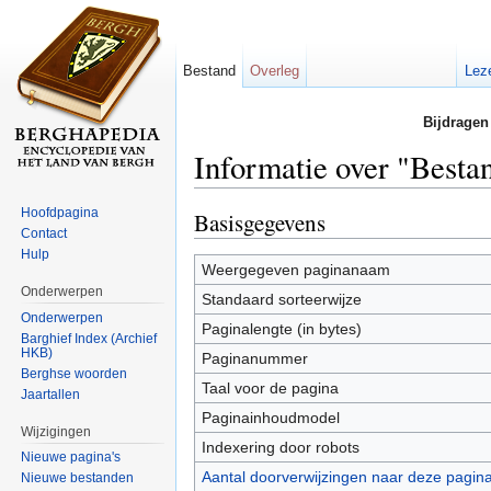
Bestand
Overleg
Lez
Bijdragen
Informatie over "Bestan
Ga naar:
navigatie
,
zoeken
Hoofdpagina
Basisgegevens
Contact
Hulp
Weergegeven paginanaam
Onderwerpen
Standaard sorteerwijze
Onderwerpen
Paginalengte (in bytes)
Barghief Index (Archief
HKB)
Paginanummer
Berghse woorden
Taal voor de pagina
Jaartallen
Paginainhoudmodel
Wijzigingen
Indexering door robots
Nieuwe pagina's
Aantal doorverwijzingen naar deze pagin
Nieuwe bestanden