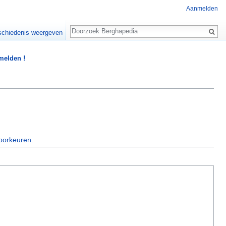
Aanmelden
Zoeken
chiedenis weergeven
 melden !
oorkeuren
.