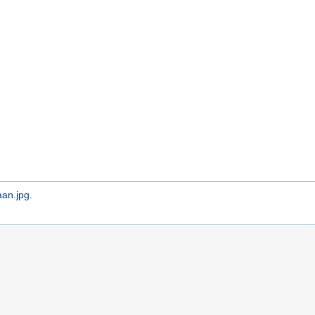
aan.jpg
.