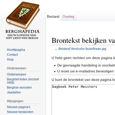
Bestand
Overleg
Brontekst bekijken v
←
Bestand:Versicolor fazanthaan.jpg
Hoofdpagina
Ga naar:
navigatie
,
zoeken
Contact
U hebt geen rechten om deze pagina t
Hulp
De gevraagde handeling is voorbe
Onderwerpen
U moet uw e-mailadres bevestigen 
Onderwerpen
Barghief Index (Archief
U kunt de brontekst van deze pagina b
HKB)
Berghse woorden
Jaartallen
Wijzigingen
Nieuwe pagina's
Nieuwe bestanden