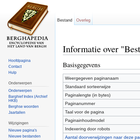
Bestand
Overleg
Informatie over "Bes
Ga naar:
navigatie
,
zoeken
Hoofdpagina
Basisgegevens
Contact
Hulp
Weergegeven paginanaam
Onderwerpen
Standaard sorteerwijze
Onderwerpen
Paginalengte (in bytes)
Barghief Index (Archief
HKB)
Paginanummer
Berghse woorden
Taal voor de pagina
Jaartallen
Paginainhoudmodel
Wijzigingen
Indexering door robots
Nieuwe pagina's
Nieuwe bestanden
Aantal doorverwijzingen naar deze pa