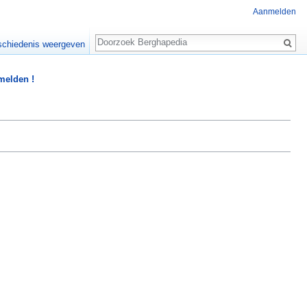
Aanmelden
Zoeken
chiedenis weergeven
 melden !