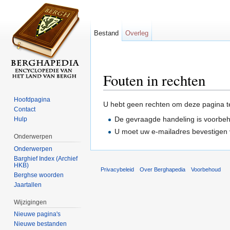
Bestand
Overleg
Fouten in rechten
Ga naar:
navigatie
,
zoeken
Hoofdpagina
U hebt geen rechten om deze pagina t
Contact
De gevraagde handeling is voorbe
Hulp
U moet uw e-mailadres bevestigen 
Onderwerpen
Onderwerpen
Barghief Index (Archief
HKB)
Privacybeleid
Over Berghapedia
Voorbehoud
Berghse woorden
Jaartallen
Wijzigingen
Nieuwe pagina's
Nieuwe bestanden