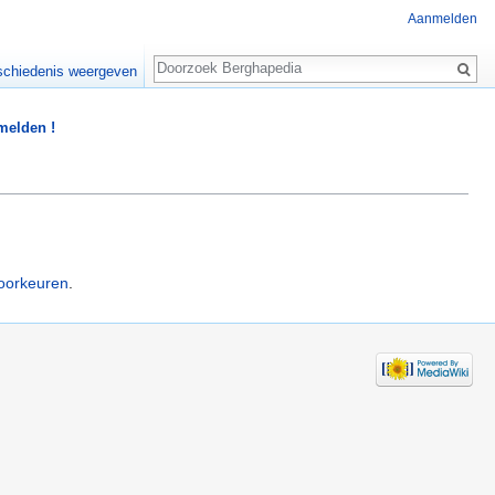
Aanmelden
Zoeken
chiedenis weergeven
 melden !
oorkeuren
.