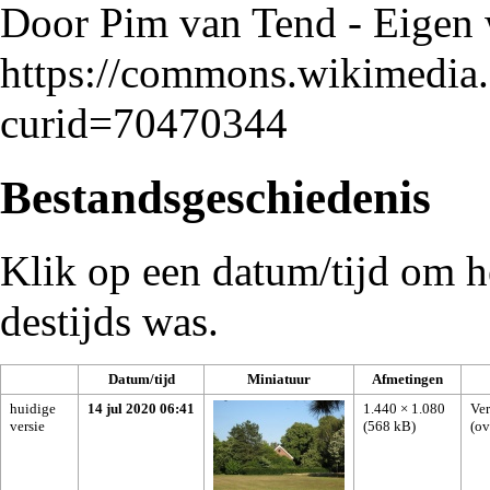
Door Pim van Tend - Eigen
https://commons.wikimedia
curid=70470344
Bestandsgeschiedenis
Klik op een datum/tijd om he
destijds was.
Datum/tijd
Miniatuur
Afmetingen
huidige
14 jul 2020 06:41
1.440 × 1.080
Ver
versie
(568 kB)
(
ov