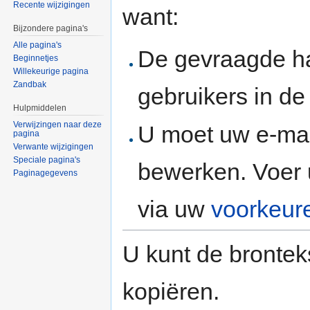
Recente wijzigingen
want:
Bijzondere pagina's
Alle pagina's
De gevraagde h
Beginnetjes
Willekeurige pagina
Zandbak
gebruikers in d
Hulpmiddelen
Verwijzingen naar deze
U moet uw e-mai
pagina
Verwante wijzigingen
Speciale pagina's
bewerken. Voer 
Paginagegevens
via uw
voorkeur
U kunt de brontek
kopiëren.