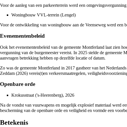
Voor de aanleg van een parkeerterrein werd een omgevingsvergunning 
Woningbouw VVL-terrein (
Lengel
)
Voor de ontwikkeling van woningbouw aan de
Veenseweg
werd een be
Evenementenbeleid
Ook het evenementenbeleid van de gemeente Montferland laat zien hoe 
vergunning van de burgemeester vereist. In
2025
stelde de gemeente Mo
aanvragen betrekking hebben op dezelfde locatie of datum.
Zo was de gemeente Montferland in
2017
gastheer van het
Nederlands
Zeddam
(
2026
) vereis(t)en verkeersmaatregelen, veiligheidsvoorzieni
Openbare orde
Krokusstraat
(
's-Heerenberg
),
2026
Na de vondst van vuurwapens en mogelijk explosief materiaal werd ee
bescherming van de openbare orde en veiligheid en vormde een voorbeeld
Betekenis