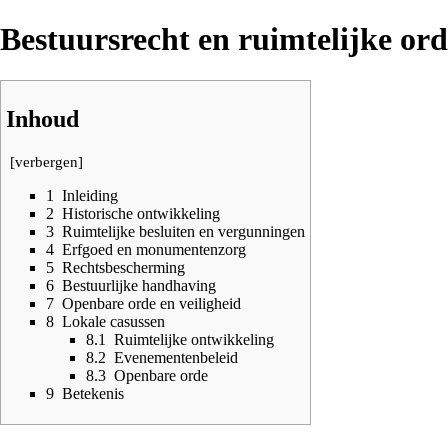
Bestuursrecht en ruimtelijke or
Inhoud
[
verbergen
]
1
Inleiding
2
Historische ontwikkeling
3
Ruimtelijke besluiten en vergunningen
4
Erfgoed en monumentenzorg
5
Rechtsbescherming
6
Bestuurlijke handhaving
7
Openbare orde en veiligheid
8
Lokale casussen
8.1
Ruimtelijke ontwikkeling
8.2
Evenementenbeleid
8.3
Openbare orde
9
Betekenis