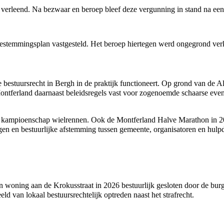
verleend. Na bezwaar en beroep bleef deze vergunning in stand na een
stemmingsplan vastgesteld. Het beroep hiertegen werd ongegrond verk
bestuursrecht in Bergh in de praktijk functioneert. Op grond van de 
ntferland daarnaast beleidsregels vast voor zogenoemde schaarse eve
 kampioenschap wielrennen
. Ook de
Montferland Halve Marathon
in
2
ngen en bestuurlijke afstemming tussen gemeente, organisatoren en hulp
n woning aan de Krokusstraat in
2026
bestuurlijk gesloten door de bu
 van lokaal bestuursrechtelijk optreden naast het strafrecht.