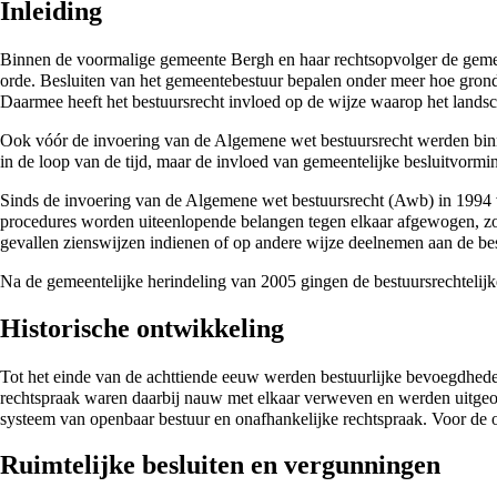
Inleiding
Binnen de voormalige
gemeente Bergh
en haar rechtsopvolger de
geme
orde. Besluiten van het gemeentebestuur bepalen onder meer hoe gro
Daarmee heeft het bestuursrecht invloed op de wijze waarop het land
Ook vóór de invoering van de Algemene wet bestuursrecht werden binn
in de loop van de tijd, maar de invloed van gemeentelijke besluitvorm
Sinds de invoering van de Algemene wet bestuursrecht (Awb) in
1994
procedures worden uiteenlopende belangen tegen elkaar afgewogen, z
gevallen zienswijzen indienen of op andere wijze deelnemen aan de be
Na de gemeentelijke herindeling van
2005
gingen de bestuursrechteli
Historische ontwikkeling
Tot het einde van de
achttiende eeuw
werden bestuurlijke bevoegdheden
rechtspraak waren daarbij nauw met elkaar verweven en werden uitgeoef
systeem van openbaar bestuur en onafhankelijke rechtspraak. Voor de 
Ruimtelijke besluiten en vergunningen