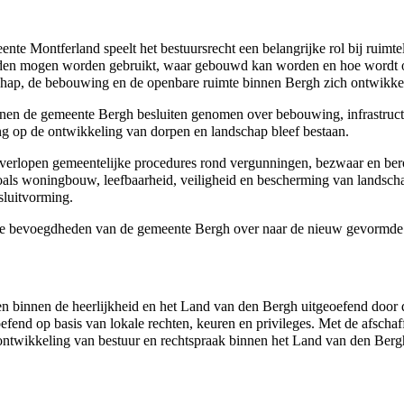
ente Montferland
speelt het bestuursrecht een belangrijke rol bij rui
nden mogen worden gebruikt, waar gebouwd kan worden en hoe wordt op
schap, de bebouwing en de openbare ruimte binnen Bergh zich ontwikk
en de gemeente Bergh besluiten genomen over bebouwing, infrastructu
ing op de ontwikkeling van dorpen en landschap bleef bestaan.
verlopen gemeentelijke procedures rond vergunningen, bezwaar en beroe
oals woningbouw, leefbaarheid, veiligheid en bescherming van landsc
sluitvorming.
jke bevoegdheden van de gemeente Bergh over naar de nieuw gevormde
 binnen de heerlijkheid en het
Land van den Bergh
uitgeoefend door
end op basis van lokale rechten, keuren en privileges. Met de afschaff
ontwikkeling van bestuur en rechtspraak binnen het Land van den Berg