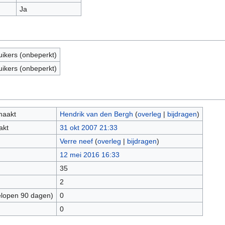
Ja
uikers (onbeperkt)
uikers (onbeperkt)
maakt
Hendrik van den Bergh
(
overleg
|
bijdragen
)
akt
31 okt 2007 21:33
Verre neef
(
overleg
|
bijdragen
)
12 mei 2016 16:33
35
2
elopen 90 dagen)
0
0