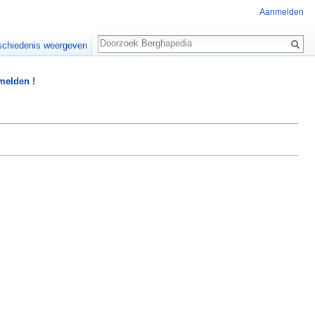
Aanmelden
Zoeken
chiedenis weergeven
 melden !