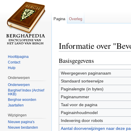
Pagina
Overleg
Informatie over "Bevo
Ga naar:
navigatie
,
zoeken
Hoofdpagina
Basisgegevens
Contact
Hulp
Weergegeven paginanaam
Onderwerpen
Standaard sorteerwijze
Onderwerpen
Paginalengte (in bytes)
Barghief Index (Archief
HKB)
Paginanummer
Berghse woorden
Taal voor de pagina
Jaartallen
Paginainhoudmodel
Wijzigingen
Indexering door robots
Nieuwe pagina's
Nieuwe bestanden
Aantal doorverwijzingen naar deze pa