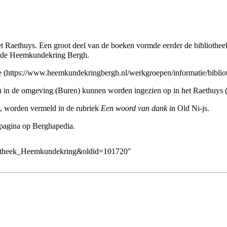
t Raethuys
. Een groot deel van de boeken vormde eerder de bibliotheek
n de Heemkundekring Bergh.
e
n in de omgeving (
Buren
) kunnen worden ingezien op in
het Raethuys
 worden vermeld in de rubriek
Een woord van dank
in
Old Ni-js
.
 pagina op
Berghapedia
.
bliotheek_Heemkundekring&oldid=101720
"