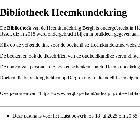
Bibliotheek Heemkundekring
De
Bibliotheek
van de
Heemkundekring Bergh
is ondergebracht in
He
IJssel
, die in
2018
werd ondergebracht bij en in bruikleen gegeven aa
Klik op de volgende link voor de boekenlijst:
Heemkundekring websit
De boeken en ook de tijdschriften van de oudheidkundige vereniginge
De namen van personen die boeken schenken aan de Heemkundekring,
Boeken die betrekking hebben op
Bergh
krijgen uiteindelijk een eigen
Overgenomen van "
https://www.berghapedia.nl/index.php?title=Bi
Deze pagina is voor het laatst bewerkt op 18 jul 2025 om 20:55.