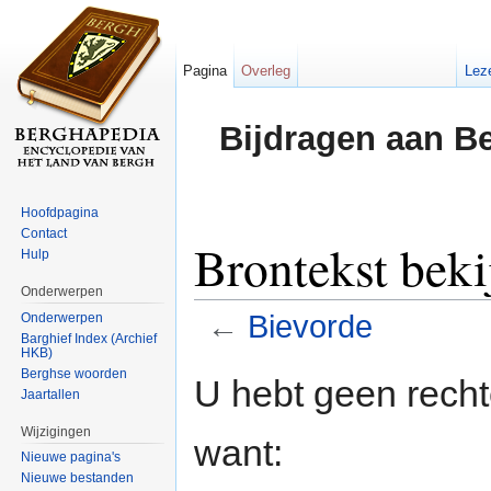
Pagina
Overleg
Lez
Bijdragen aan B
Hoofdpagina
Contact
Brontekst beki
Hulp
Onderwerpen
←
Bievorde
Onderwerpen
Barghief Index (Archief
HKB)
Ga naar:
navigatie
,
zoeken
Berghse woorden
U hebt geen rech
Jaartallen
Wijzigingen
want:
Nieuwe pagina's
Nieuwe bestanden