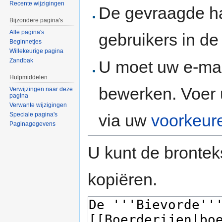
Recente wijzigingen
De gevraagde h
Bijzondere pagina's
Alle pagina's
gebruikers in d
Beginnetjes
Willekeurige pagina
Zandbak
U moet uw e-mai
Hulpmiddelen
bewerken. Voer 
Verwijzingen naar deze
pagina
Verwante wijzigingen
via uw
voorkeur
Speciale pagina's
Paginagegevens
U kunt de brontek
kopiëren.