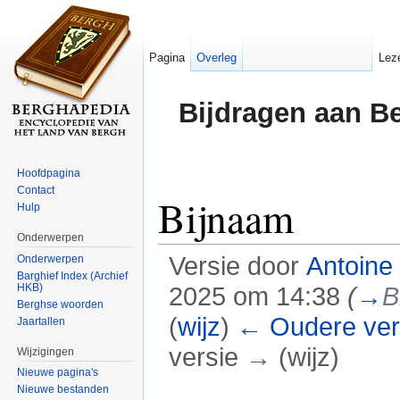
Pagina
Overleg
Lez
Bijdragen aan B
Hoofdpagina
Contact
Bijnaam
Hulp
Onderwerpen
Versie door
Antoine
Onderwerpen
Barghief Index (Archief
HKB)
2025 om 14:38
(
→
B
Berghse woorden
(
wijz
)
← Oudere ver
Jaartallen
versie → (wijz)
Wijzigingen
Nieuwe pagina's
Ga naar:
navigatie
,
zoeken
Nieuwe bestanden