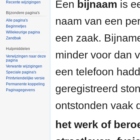
Een
bijnaam
is e
Recente wijzigingen
Bijzondere pagina's
naam van een per
Alle pagina's
Beginnetjes
Willekeurige pagina
een zaak. Bijnam
Zandbak
Hulpmiddelen
minder voor dan 
Verwijzingen naar deze
pagina
Verwante wijzigingen
een telefoon hadd
Speciale pagina's
Printvriendelijke versie
Permanente koppeling
geregistreerd sto
Paginagegevens
ontstonden vaak 
het werk of bero