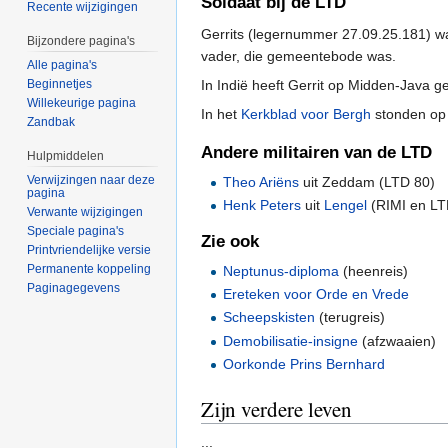
Soldaat bij de LTD
Recente wijzigingen
Gerrits (legernummer 27.09.25.181) was
Bijzondere pagina's
vader, die gemeentebode was.
Alle pagina's
In Indië heeft Gerrit op Midden-Java g
Beginnetjes
Willekeurige pagina
In het
Kerkblad voor Bergh
stonden op
Zandbak
Andere militairen van de LTD
Hulpmiddelen
Verwijzingen naar deze
Theo Ariëns
uit Zeddam (LTD 80)
pagina
Henk Peters
uit
Lengel
(RIMI en LT
Verwante wijzigingen
Speciale pagina's
Zie ook
Printvriendelijke versie
Permanente koppeling
Neptunus-diploma
(heenreis)
Paginagegevens
Ereteken voor Orde en Vrede
Scheepskisten
(terugreis)
Demobilisatie-insigne
(afzwaaien)
Oorkonde Prins Bernhard
Zijn verdere leven
...