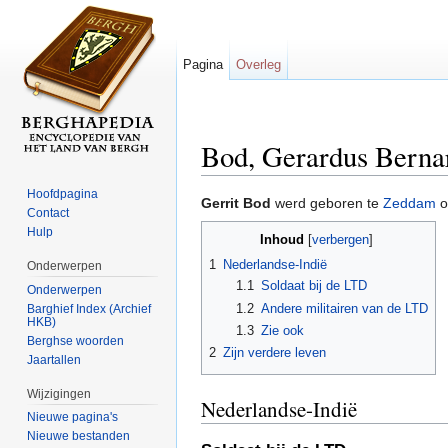
Pagina
Overleg
Bod, Gerardus Berna
Ga naar:
navigatie
,
zoeken
Hoofdpagina
Gerrit Bod
werd geboren te
Zeddam
o
Contact
Hulp
Inhoud
[
verbergen
]
1
Nederlandse-Indië
Onderwerpen
1.1
Soldaat bij de LTD
Onderwerpen
1.2
Andere militairen van de LTD
Barghief Index (Archief
HKB)
1.3
Zie ook
Berghse woorden
2
Zijn verdere leven
Jaartallen
Wijzigingen
Nederlandse-Indië
Nieuwe pagina's
Nieuwe bestanden