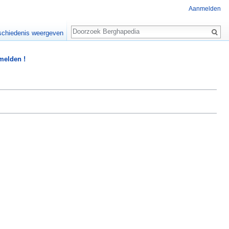
Aanmelden
Zoeken
chiedenis weergeven
 melden !