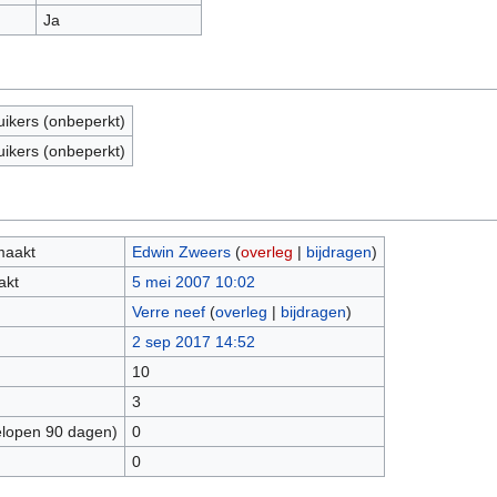
Ja
uikers (onbeperkt)
uikers (onbeperkt)
maakt
Edwin Zweers
(
overleg
|
bijdragen
)
akt
5 mei 2007 10:02
Verre neef
(
overleg
|
bijdragen
)
2 sep 2017 14:52
10
3
elopen 90 dagen)
0
0