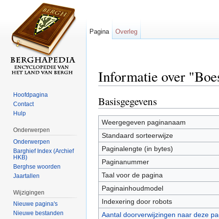
Pagina
Overleg
Informatie over "Boe
Ga naar:
navigatie
,
zoeken
Hoofdpagina
Basisgegevens
Contact
Hulp
Weergegeven paginanaam
Onderwerpen
Standaard sorteerwijze
Onderwerpen
Paginalengte (in bytes)
Barghief Index (Archief
HKB)
Paginanummer
Berghse woorden
Taal voor de pagina
Jaartallen
Paginainhoudmodel
Wijzigingen
Indexering door robots
Nieuwe pagina's
Nieuwe bestanden
Aantal doorverwijzingen naar deze pa