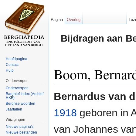
Pagina
Overleg
Lez
Bijdragen aan B
Hoofdpagina
Contact
Boom, Bernard
Hulp
Onderwerpen
Ga naar:
navigatie
,
zoeken
Onderwerpen
Bernardus van 
Barghief Index (Archief
HKB)
Berghse woorden
1918
geboren in 
Jaartallen
Wijzigingen
van Johannes van
Nieuwe pagina's
Nieuwe bestanden