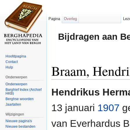
Pagina
Overleg
Lez
Bijdragen aan B
Hoofdpagina
Contact
Braam, Hendr
Hulp
Onderwerpen
Ga naar:
navigatie
,
zoeken
Onderwerpen
Hendrikus Herm
Barghief Index (Archief
HKB)
Berghse woorden
13 januari
1907
ge
Jaartallen
Wijzigingen
van Everhardus B
Nieuwe pagina's
Nieuwe bestanden