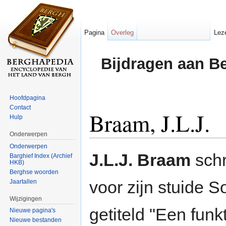
Pagina
Overleg
Lez
Bijdragen aan B
Hoofdpagina
Contact
Braam, J.L.J.
Hulp
Onderwerpen
Ga naar:
navigatie
,
zoeken
Onderwerpen
J.L.J. Braam
schr
Barghief Index (Archief
HKB)
Berghse woorden
voor zijn stuide 
Jaartallen
Wijzigingen
getiteld "Een fun
Nieuwe pagina's
Nieuwe bestanden