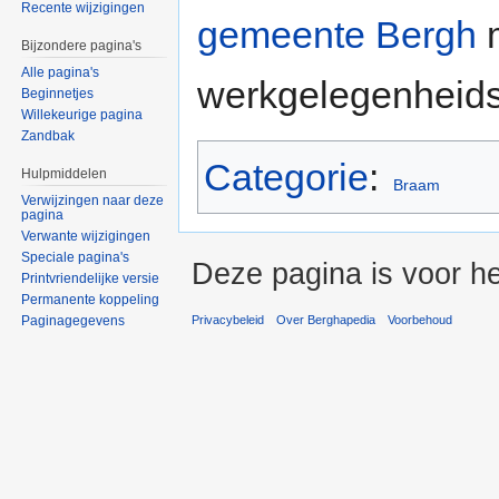
Recente wijzigingen
gemeente Bergh
m
Bijzondere pagina's
Alle pagina's
werkgelegenheids
Beginnetjes
Willekeurige pagina
Zandbak
Categorie
:
Hulpmiddelen
Braam
Verwijzingen naar deze
pagina
Verwante wijzigingen
Speciale pagina's
Deze pagina is voor h
Printvriendelijke versie
Permanente koppeling
Paginagegevens
Privacybeleid
Over Berghapedia
Voorbehoud