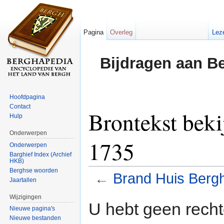
Pagina
Overleg
Lez
Bijdragen aan B
Hoofdpagina
Contact
Brontekst bek
Hulp
Onderwerpen
1735
Onderwerpen
Barghief Index (Archief
HKB)
Berghse woorden
←
Brand Huis Berg
Jaartallen
Ga naar:
navigatie
,
zoeken
Wijzigingen
U hebt geen rech
Nieuwe pagina's
Nieuwe bestanden