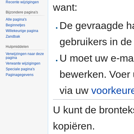
Recente wijzigingen
want:
Bijzondere pagina's
Alle pagina's
De gevraagde h
Beginnetjes
Willekeurige pagina
Zandbak
gebruikers in d
Hulpmiddelen
Verwijzingen naar deze
U moet uw e-mai
pagina
Verwante wijzigingen
Speciale pagina's
bewerken. Voer 
Paginagegevens
via uw
voorkeur
U kunt de brontek
kopiëren.