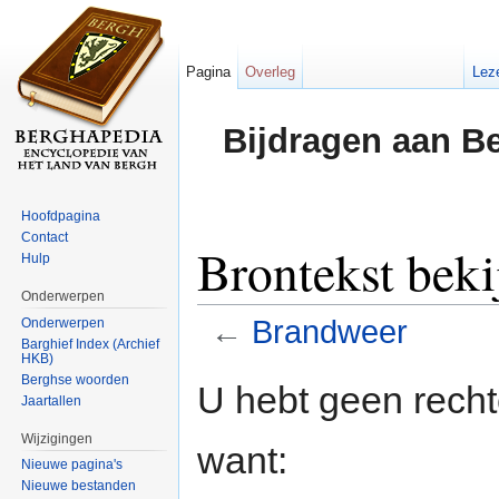
Pagina
Overleg
Lez
Bijdragen aan B
Hoofdpagina
Contact
Brontekst bek
Hulp
Onderwerpen
←
Brandweer
Onderwerpen
Barghief Index (Archief
HKB)
Ga naar:
navigatie
,
zoeken
Berghse woorden
U hebt geen rech
Jaartallen
Wijzigingen
want:
Nieuwe pagina's
Nieuwe bestanden