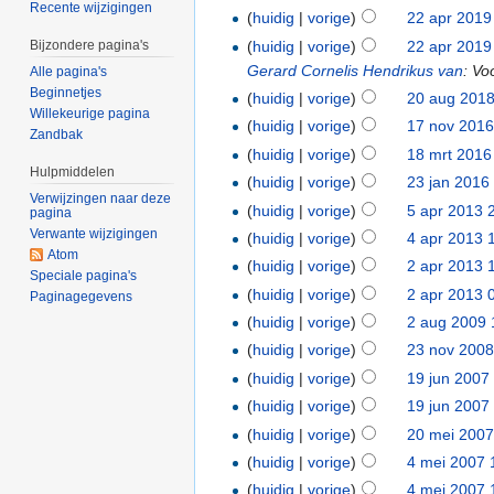
Recente wijzigingen
(
huidig
|
vorige
)
22 apr 2019
(
huidig
|
vorige
)
22 apr 2019
Bijzondere pagina's
Gerard Cornelis Hendrikus van
: Vo
Alle pagina's
Beginnetjes
(
huidig
|
vorige
)
20 aug 2018
Willekeurige pagina
(
huidig
|
vorige
)
17 nov 2016
Zandbak
(
huidig
|
vorige
)
18 mrt 2016
Hulpmiddelen
(
huidig
|
vorige
)
23 jan 2016
Verwijzingen naar deze
(
huidig
|
vorige
)
5 apr 2013 
pagina
Verwante wijzigingen
(
huidig
|
vorige
)
4 apr 2013 
Atom
(
huidig
|
vorige
)
2 apr 2013 
Speciale pagina's
(
huidig
|
vorige
)
2 apr 2013 
Paginagegevens
(
huidig
|
vorige
)
2 aug 2009 
(
huidig
|
vorige
)
23 nov 2008
(
huidig
|
vorige
)
19 jun 2007
(
huidig
|
vorige
)
19 jun 2007
(
huidig
|
vorige
)
20 mei 2007
(
huidig
|
vorige
)
4 mei 2007 
(
huidig
|
vorige
)
4 mei 2007 