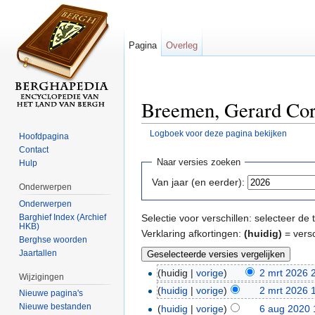
Pagina
Overleg
Breemen, Gerard Corn
Logboek voor deze pagina bekijken
Hoofdpagina
Ga naar:
navigatie
,
zoeken
Contact
Naar versies zoeken
Hulp
Van jaar (en eerder):
Onderwerpen
Onderwerpen
Barghief Index (Archief
Selectie voor verschillen: selecteer d
HKB)
Verklaring afkortingen:
(huidig)
= versc
Berghse woorden
Jaartallen
(huidig |
vorige
)
2 mrt 2026 
Wijzigingen
(
huidig
|
vorige
)
2 mrt 2026 
Nieuwe pagina's
Nieuwe bestanden
(
huidig
|
vorige
)
6 aug 2020 