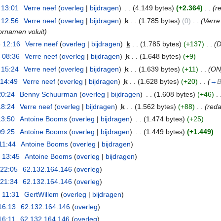
 13:01
‎
Verre neef
(
overleg
|
bijdragen
)
‎
. .
(4.149 bytes)
(+2.364)
‎
. .
(r
 12:56
‎
Verre neef
(
overleg
|
bijdragen
)
‎
k
. .
(1.785 bytes)
(0)
‎
. .
(Verre
ornamen voluit)
 12:16
‎
Verre neef
(
overleg
|
bijdragen
)
‎
k
. .
(1.785 bytes)
(+137)
‎
. .
(D
 08:36
‎
Verre neef
(
overleg
|
bijdragen
)
‎
k
. .
(1.648 bytes)
(+9)
 15:24
‎
Verre neef
(
overleg
|
bijdragen
)
‎
k
. .
(1.639 bytes)
(+11)
‎
. .
(ON
 14:49
‎
Verre neef
(
overleg
|
bijdragen
)
‎
k
. .
(1.628 bytes)
(+20)
‎
. .
(
→
B
20:24
‎
Benny Schuurman
(
overleg
|
bijdragen
)
‎
. .
(1.608 bytes)
(+46)
‎
. 
18:24
‎
Verre neef
(
overleg
|
bijdragen
)
‎
k
. .
(1.562 bytes)
(+88)
‎
. .
(reda
13:50
‎
Antoine Booms
(
overleg
|
bijdragen
)
‎
. .
(1.474 bytes)
(+25)
09:25
‎
Antoine Booms
(
overleg
|
bijdragen
)
‎
. .
(1.449 bytes)
(+1.449)
11:44
‎
Antoine Booms
(
overleg
|
bijdragen
)
 13:45
‎
Antoine Booms
(
overleg
|
bijdragen
)
 22:05
‎
62.132.164.146
(
overleg
)
 21:34
‎
62.132.164.146
(
overleg
)
 11:31
‎
GertWillem
(
overleg
|
bijdragen
)
16:13
‎
62.132.164.146
(
overleg
)
16:11
‎
62.132.164.146
(
overleg
)