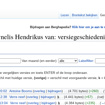
Lezen
Brontekst bekijken
Ges
Bijdragen aan Berghapedia?
Klik hier om je aan te
elis Hendrikus van: versiegeschiedeni
Van maand (en eerder):
Labelfilter
:
e te vergelijken versies en toets ENTER of de knop onderaan.
hil met huidige versie,
(vorige)
= verschil met voorgaande versie,
k
= k
20:02
‎
Antoine Booms
(
overleg
|
bijdragen
)
‎
. .
(4.701 bytes)
(+260)
‎
. .
(
12:38
‎
Verre neef
(
overleg
|
bijdragen
)
‎
k
. .
(4.441 bytes)
(+57)
‎
. .
(cat)
13:04
‎
Verre neef
(
overleg
|
bijdragen
)
‎
k
. .
(4.384 bytes)
(+235)
‎
. .
(
→