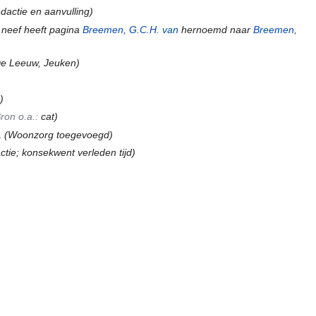
edactie en aanvulling)
 neef heeft pagina
Breemen, G.C.H. van
hernoemd naar
Breemen,
e Leeuw, Jeuken)
)
ron o.a.:
cat
)
.
(Woonzorg toegevoegd)
ctie; konsekwent verleden tijd)