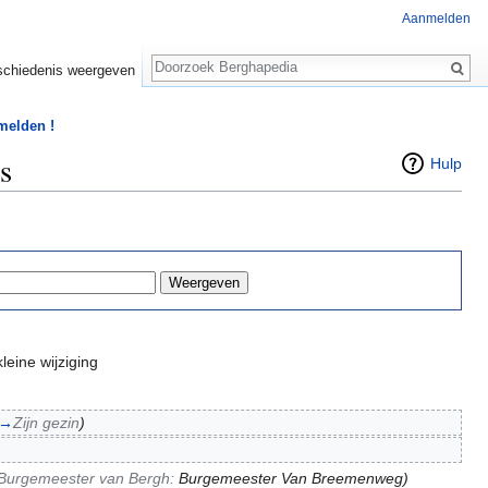
Aanmelden
Zoeken
chiedenis weergeven
 melden !
s
Hulp
leine wijziging
→
Zijn gezin
)
Burgemeester van Bergh:
Burgemeester Van Breemenweg
)