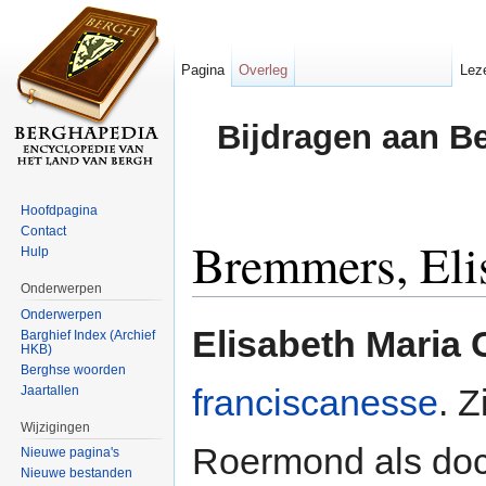
Pagina
Overleg
Lez
Bijdragen aan B
Hoofdpagina
Contact
Bremmers, Eli
Hulp
Onderwerpen
Ga naar:
navigatie
,
zoeken
Onderwerpen
Elisabeth Maria
Barghief Index (Archief
HKB)
Berghse woorden
franciscanesse
. 
Jaartallen
Wijzigingen
Roermond als doc
Nieuwe pagina's
Nieuwe bestanden