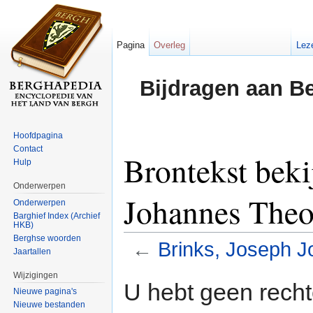
Pagina
Overleg
Lez
Bijdragen aan B
Hoofdpagina
Contact
Brontekst beki
Hulp
Onderwerpen
Johannes The
Onderwerpen
Barghief Index (Archief
HKB)
Berghse woorden
←
Brinks, Joseph 
Jaartallen
Ga naar:
navigatie
,
zoeken
Wijzigingen
U hebt geen rech
Nieuwe pagina's
Nieuwe bestanden