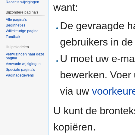
Recente wijzigingen
want:
Bijzondere pagina's
Alle pagina's
De gevraagde h
Beginnetjes
Willekeurige pagina
Zandbak
gebruikers in d
Hulpmiddelen
Verwijzingen naar deze
U moet uw e-mai
pagina
Verwante wijzigingen
Speciale pagina's
bewerken. Voer 
Paginagegevens
via uw
voorkeur
U kunt de brontek
kopiëren.