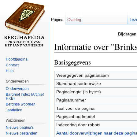
Pagina
Overleg
Lez
Bijdragen
Informatie over "Brink
Ga naar:
navigatie
,
zoeken
Hoofdpagina
Basisgegevens
Contact
Hulp
Weergegeven paginanaam
Onderwerpen
Standaard sorteerwijze
Onderwerpen
Paginalengte (in bytes)
Barghief Index (Archief
HKB)
Paginanummer
Berghse woorden
Taal voor de pagina
Jaartallen
Paginainhoudmodel
Wijzigingen
Indexering door robots
Nieuwe pagina's
Aantal doorverwijzingen naar deze pagin
Nieuwe bestanden