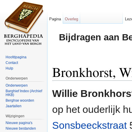
Pagina
Overleg
Lez
Bijdragen aan B
Hoofdpagina
Contact
Bronkhorst, Wi
Hulp
Onderwerpen
Ga naar:
navigatie
,
zoeken
Onderwerpen
Willie Bronkhors
Barghief Index (Archief
HKB)
Berghse woorden
op het ouderlijk 
Jaartallen
Wijzigingen
Sonsbeeckstraat
5
Nieuwe pagina's
Nieuwe bestanden