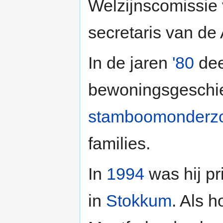
Welzijnscomissie
secretaris van d
In de jaren
'80
dee
bewoningsgeschi
stamboomonderz
families.
In
1994
was hij p
in
Stokkum
. Als 