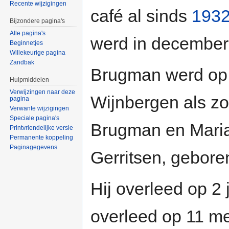
Recente wijzigingen
café al sinds
193
Bijzondere pagina's
Alle pagina's
werd in decembe
Beginnetjes
Willekeurige pagina
Zandbak
Brugman werd op
Hulpmiddelen
Verwijzingen naar deze
Wijnbergen als z
pagina
Verwante wijzigingen
Speciale pagina's
Brugman en Maria
Printvriendelijke versie
Permanente koppeling
Paginagegevens
Gerritsen, gebore
Hij overleed op 2 
overleed op 11 m