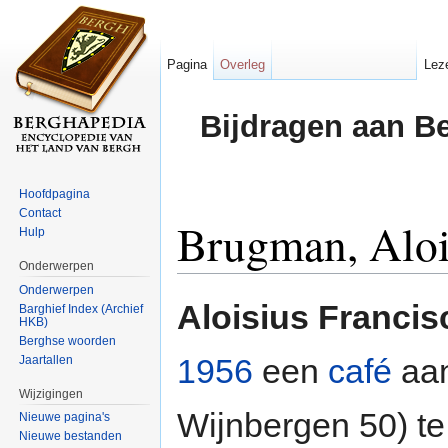
Pagina
Overleg
Lez
Bijdragen aan B
Hoofdpagina
Contact
Brugman, Aloi
Hulp
Onderwerpen
Ga naar:
navigatie
,
zoeken
Onderwerpen
Aloisius Franci
Barghief Index (Archief
HKB)
Berghse woorden
1956
een
café
aa
Jaartallen
Wijzigingen
Wijnbergen 50) t
Nieuwe pagina's
Nieuwe bestanden