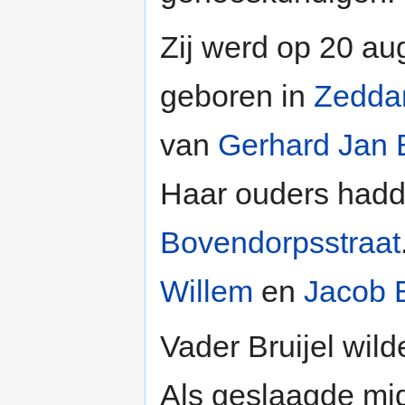
Zij werd op 20 a
geboren in
Zedd
van
Gerhard Jan B
Haar ouders had
Bovendorpsstraat
Willem
en
Jacob B
Vader Bruijel wild
Als geslaagde mid