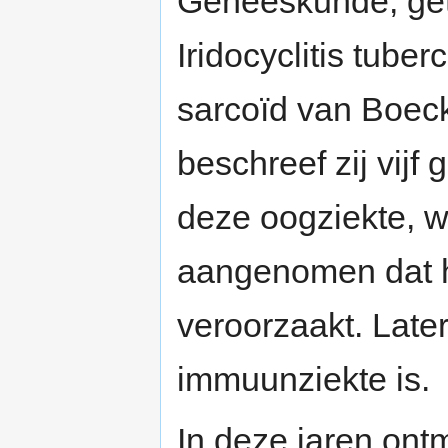
Geneeskunde, get
Iridocyclitis tuber
sarcoïd van Boeck
beschreef zij vijf
deze oogziekte, w
aangenomen dat hi
veroorzaakt. Later
immuunziekte is.
In deze jaren ontmo