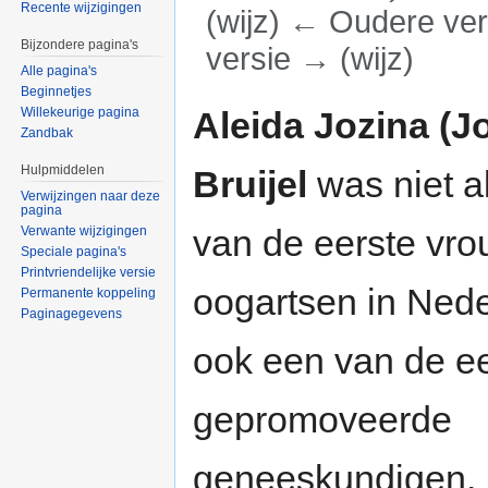
Recente wijzigingen
(wijz) ← Oudere vers
Bijzondere pagina's
versie → (wijz)
Alle pagina's
Ga naar:
navigatie
,
zoeken
Beginnetjes
Aleida Jozina (J
Willekeurige pagina
Zandbak
Hulpmiddelen
Bruijel
was niet a
Verwijzingen naar deze
pagina
van de eerste vro
Verwante wijzigingen
Speciale pagina's
Printvriendelijke versie
oogartsen in Ned
Permanente koppeling
Paginagegevens
ook een van de e
gepromoveerde
geneeskundigen.