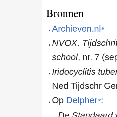
Bronnen
Archieven.nl
NVOX, Tijdschri
school
, nr. 7 (
Iridocyclitis tu
Ned Tijdschr Ge
Op
Delpher
:
De Standaard
v