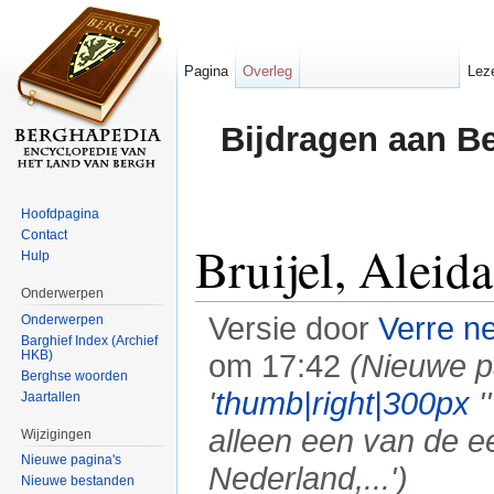
Pagina
Overleg
Lez
Bijdragen aan B
Hoofdpagina
Contact
Bruijel, Aleid
Hulp
Onderwerpen
Versie door
Verre n
Onderwerpen
Barghief Index (Archief
HKB)
om 17:42
(Nieuwe 
Berghse woorden
'
thumb|right|300px
'
Jaartallen
alleen een van de ee
Wijzigingen
Nieuwe pagina's
Nederland,...')
Nieuwe bestanden