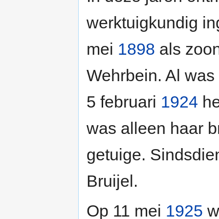
werktuigkundig in
mei
1898
als zoon
Wehrbein. Al was h
5 februari
1924
he
was alleen haar b
getuige. Sindsdien
Bruijel.
Op 11 mei
1925
we