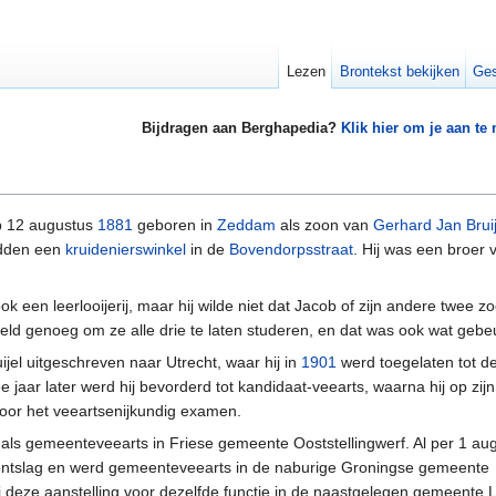
Lezen
Brontekst bekijken
Ges
Bijdragen aan Berghapedia?
Klik hier om je aan te
op 12 augustus
1881
geboren in
Zeddam
als zoon van
Gerhard Jan Bruij
adden een
kruidenierswinkel
in de
Bovendorpsstraat
. Hij was een broer 
k een leerlooijerij, maar hij wilde niet dat Jacob of zijn andere twee z
eld genoeg om ze alle drie te laten studeren, en dat was ook wat gebe
jel uitgeschreven naar Utrecht, waar hij in
1901
werd toegelaten tot d
 jaar later werd hij bevorderd tot kandidaat-veearts, waarna hij op zijn
oor het veeartsenijkundig examen.
 als gemeenteveearts in Friese gemeente Ooststellingwerf. Al per 1 au
l ontslag en werd gemeenteveearts in de naburige Groningse gemeente
ij deze aanstelling voor dezelfde functie in de naastgelegen gemeente 