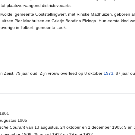
ot plaatsvervangend districtsveearts.
rwolde, gemeente Ooststellingwerf, met Rinske Madhuizen, geboren a
Luitzen Pier Madhuizen en Grietje Bondina Eizinga. Hun eerste kind w
overige in Tolbert, gemeente Leek.
in Zeist, 79 jaar oud. Zijn vrouw overleed op 8 oktober
1973
, 87 jaar ou
 1901
augustus 1905
nsche Courant
van 13 augustus, 24 oktober en 1 december 1905; 9 en
 november 1908, 28 maart 1912 en 19 mei 1922