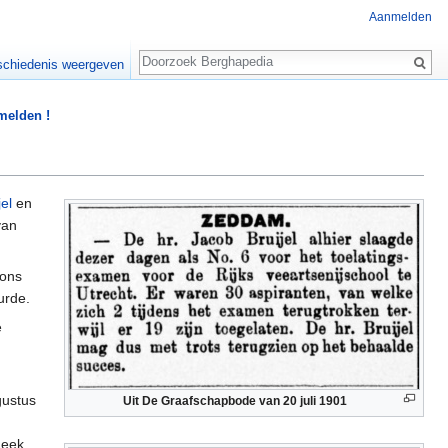
Aanmelden
Zoeken
chiedenis weergeven
 melden !
el
en
van
oons
urde.
e
gustus
Uit De Graafschapbode van 20 juli 1901
Leek.