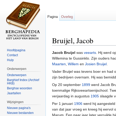
Pagina
Overleg
Bruijel, Jacob
Ga naar:
navigatie
,
zoeken
Hoofdpagina
Jacob Bruijel
was
veearts
. Hij werd 
Contact
Willemina te Gussinklo. Zijn ouders h
Hulp
Maarten
,
Willem
en
Josien Bruijel
.
Onderwerpen
Vader Bruijel was tevens boer en had oo
Onderwerpen
zijn bedrijven overnam. Hij was bemidd
Barghief Index (Archief
HKB)
Op 20 september
1899
werd Jacob Brui
Berghse woorden
toenmalige Rijksveeartsenijschool. Twee
Jaartallen
verjaardag in augustus
1905
slaagde v
Wijzigingen
Per 1 januari
1906
werd hij aangesteld
Nieuwe pagina's
van dat jaar vroeg en kreeg hij eervo
Nieuwe bestanden
Marum. Een paar jaar later verruilde h