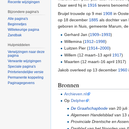
Recente wijzigingen
Daar werd hij in
1916
tevens benoemd t
Bijzondere pagina's
Bruijel trouwde op 9 mei
1908
in Ooste
Alle pagina's
op 18 december
1885
als dochter van 
Beginnetjes
geboren in Nuis, gemeente Marum, de 
Willekeurige pagina
Gerhard Jan (
1909
–
1993
)
Zandbak
Willemina (
1912
–
1998
)
Hulpmiddelen
Luitzen Pier (
1914
–
2000
)
Verwijzingen naar deze
Willem (12 maart–13 april
1917
)
pagina
Verwante wijzigingen
Maarten (12 maart–16 april 1917)
Speciale pagina's
Jakob overleed op 13 december
1960
Printvriendelijke versie
Permanente koppeling
Bronnen
Paginagegevens
Archieven.nl
Op
Delpher
:
De Graafschapbode
van 20 juli
Algemeen Handelsblad
van 13 
Provinciale Drentsche en Asse
Dagblad van het Noorden
van 4