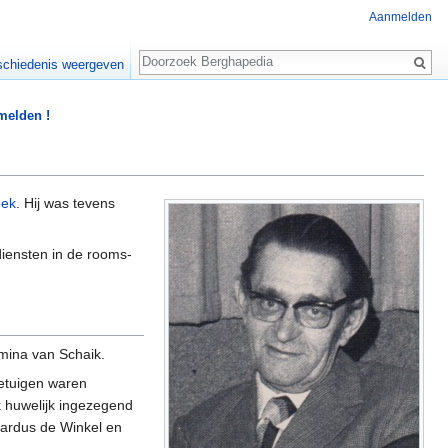
Aanmelden
Zoeken
chiedenis weergeven
 melden !
ek
. Hij was tevens
iensten in de rooms-
mina van Schaik.
etuigen waren
k huwelijk ingezegend
nardus de Winkel en