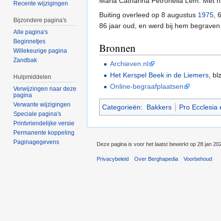
Maria Catharina Petronella Lem. Met h
Recente wijzigingen
Buiting overleed op 8 augustus
1975
, 
Bijzondere pagina's
86 jaar oud, en werd bij hem begraven.
Alle pagina's
Beginnetjes
Bronnen
Willekeurige pagina
Zandbak
Archieven.nl
Het Kerspel Beek in de Liemers
, b
Hulpmiddelen
Online-begraafplaatsen
Verwijzingen naar deze
pagina
Verwante wijzigingen
Categorieën
:
Bakkers
Pro Ecclesia e
Speciale pagina's
Printvriendelijke versie
Permanente koppeling
Paginagegevens
Deze pagina is voor het laatst bewerkt op 28 jan 20
Privacybeleid
Over Berghapedia
Voorbehoud