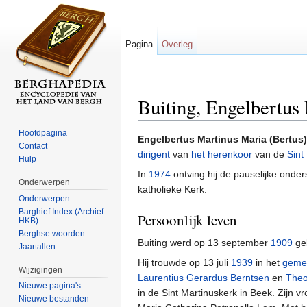
Pagina
Overleg
Buiting, Engelbertus
Ga naar:
navigatie
,
zoeken
Hoofdpagina
Engelbertus Martinus Maria (Bertus
Contact
dirigent
van
het herenkoor
van de
Sint
Hulp
In
1974
ontving hij de pauselijke onde
Onderwerpen
katholieke Kerk.
Onderwerpen
Barghief Index (Archief
Persoonlijk leven
HKB)
Berghse woorden
Buiting werd op 13 september
1909
geb
Jaartallen
Hij trouwde op 13 juli
1939
in het
geme
Wijzigingen
Laurentius Gerardus Berntsen
en
Theo
Nieuwe pagina's
in de Sint Martinuskerk in Beek. Zijn
Nieuwe bestanden