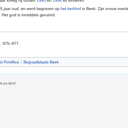
aar kreeg hij tussen
1940
en
1954
elf kinderen.
65 jaar oud, en werd begraven op
het kerkhof
in Beek. Zijn vrouw over
 Het graf is inmiddels geruimd.
lz. 975–977
t Pontifice
Begraafplaats Beek
26 om 09:57.