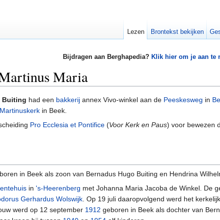
Lezen
Brontekst bekijken
Ges
Bijdragen aan Berghapedia?
Klik hier om je aan te
 Martinus Maria
) Buiting
had een
bakkerij
annex Vivo-winkel aan de
Peeskesweg
in
Be
 Martinuskerk
in Beek.
rscheiding
Pro Ecclesia et Pontifice
(
Voor Kerk en Paus
) voor bewezen d
oren in Beek als zoon van Bernadus Hugo Buiting en Hendrina Wilhel
entehuis
in
's-Heerenberg
met Johanna Maria Jacoba de Winkel. De g
dorus Gerhardus Wolswijk
. Op 19 juli daaropvolgend werd het kerkelij
 vrouw werd op 12 september
1912
geboren in Beek als dochter van Ber